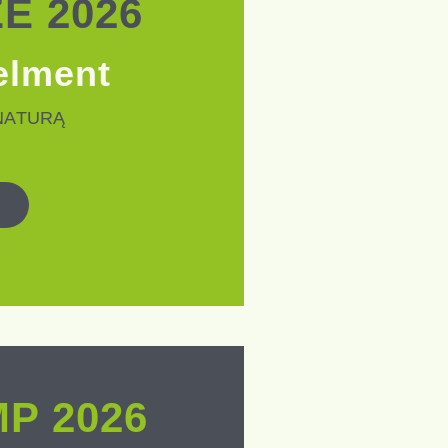
E 2026
elment
NATURĄ
P 2026