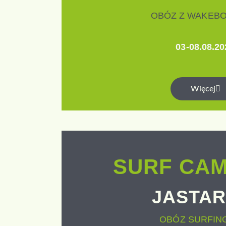
OBÓZ Z WAKEB
03-08.08.20
Więcej
SURF CAM
JASTAR
OBÓZ SURFI