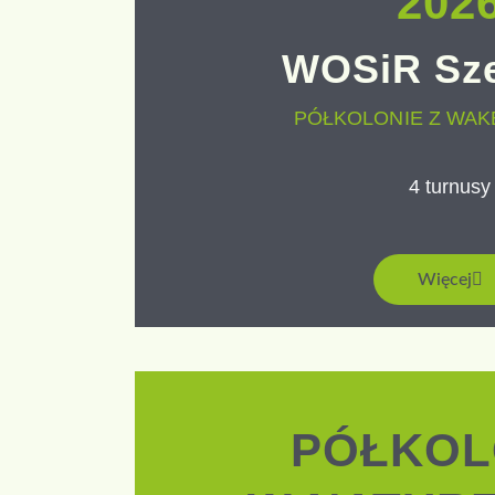
202
WOSiR Sz
PÓŁKOLONIE Z WA
4 turnusy
Więcej
PÓŁKOL