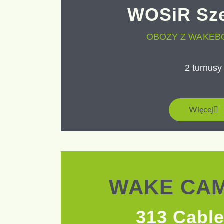
WOSiR Sz
OBOZY Z WAKE
2 turnusy
Więcej
WAKE CAM
313 Cable