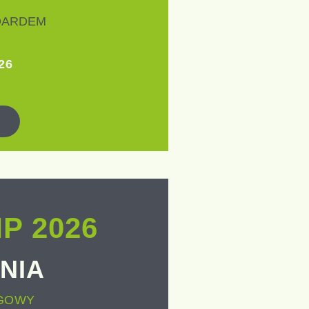
OARDEM
26
P 2026
NIA
NGOWY