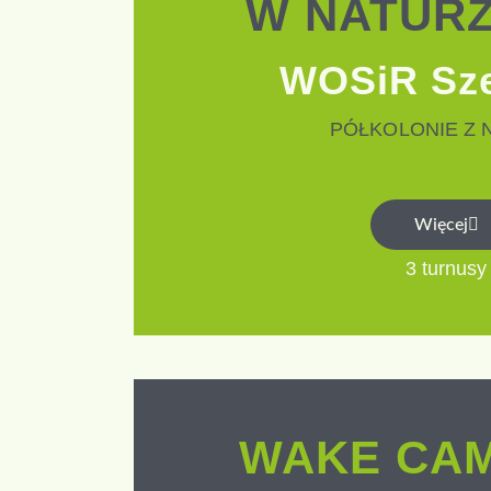
W NATURZ
WOSiR Sz
PÓŁKOLONIE Z 
Więcej
3 turnusy
WAKE CAM