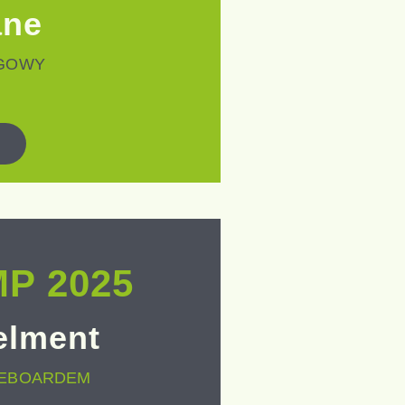
ane
NGOWY
P 2025
elment
KEBOARDEM