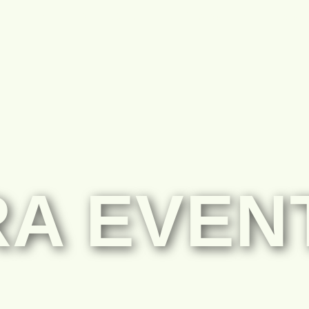
półkolonie
Wake&Snow
Szkoła w Naturze
Kadra
A EVEN