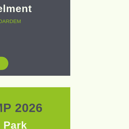
elment
BOARDEM
P 2026
 Park