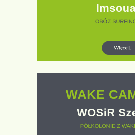
Imsou
OBÓZ SURFI
Więcej
WAKE CAM
WOSiR Sz
PÓŁKOLONIE Z WA