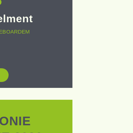
6
elment
KEBOARDEM
ONIE