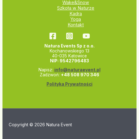
Wake&Snow
Szkoła w Naturze
Kadra
Yoga
Kontakt
Natura Events Sp z o.o.
Kochanowskiego 13
40-035 Katowice
NIP: 9542796483
Napisz:
info@naturaevent.pl
Zadzwoń:
+48 508 970 346
Polityka Prywatności
Copyright © 2026 Natura Event