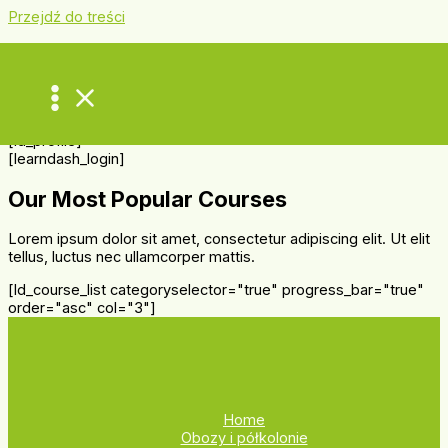
Przejdź do treści
My Account
Lorem ipsum dolor sit amet, consectetur adipiscing elit. Ut elit
tellus, luctus nec ullamcorper mattis.
[ld_profile]
[learndash_login]
Our Most Popular Courses
Lorem ipsum dolor sit amet, consectetur adipiscing elit. Ut elit
tellus, luctus nec ullamcorper mattis.
[ld_course_list categoryselector="true" progress_bar="true"
order="asc" col="3"]
Home
Obozy i półkolonie