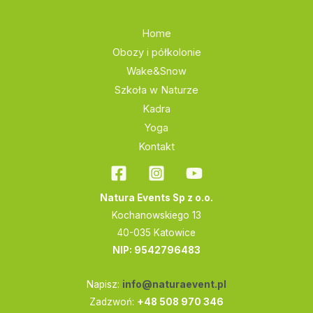
Home
Obozy i półkolonie
Wake&Snow
Szkoła w Naturze
Kadra
Yoga
Kontakt
Natura Events Sp z o.o.
Kochanowskiego 13
40-035 Katowice
NIP: 9542796483
Napisz:
info@naturaevent.pl
Zadzwoń:
+48 508 970 346