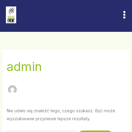
Przejdź
do
treści
Szukaj
dla:
admin
Nie udało się znaleźć tego, czego szukasz. Być może
wyszukiwanie przyniesie lepsze rezultaty.